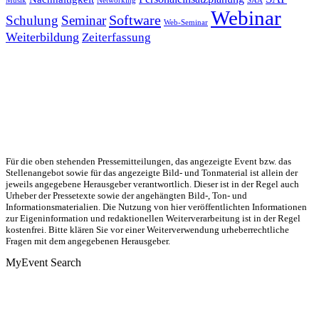
Networking
Musik
SAA
Webinar
Software
Schulung
Seminar
Web-Seminar
Weiterbildung
Zeiterfassung
Für die oben stehenden Pressemitteilungen, das angezeigte Event bzw. das
Stellenangebot sowie für das angezeigte Bild- und Tonmaterial ist allein der
jeweils angegebene Herausgeber verantwortlich. Dieser ist in der Regel auch
Urheber der Pressetexte sowie der angehängten Bild-, Ton- und
Informationsmaterialien. Die Nutzung von hier veröffentlichten Informationen
zur Eigeninformation und redaktionellen Weiterverarbeitung ist in der Regel
kostenfrei. Bitte klären Sie vor einer Weiterverwendung urheberrechtliche
Fragen mit dem angegebenen Herausgeber.
MyEvent Search
Secondary Menu