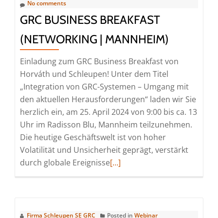
Die
No comments
All-
GRC BUSINESS BREAKFAST
in-
(NETWORKING | MANNHEIM)
One
Lösung
Einladung zum GRC Business Breakfast von
zur
Horváth und Schleupen! Unter dem Titel
Umsetz
„Integration von GRC-Systemen – Umgang mit
des
den aktuellen Herausforderungen“ laden wir Sie
Hinweis
herzlich ein, am 25. April 2024 von 9:00 bis ca. 13
(Webina
Uhr im Radisson Blu, Mannheim teilzunehmen.
|
Die heutige Geschäftswelt ist von hoher
Online)
Volatilität und Unsicherheit geprägt, verstärkt
Read
durch globale Ereignisse
[…]
more
about
GRC
Business
Firma Schleupen SE GRC
Posted in
Webinar