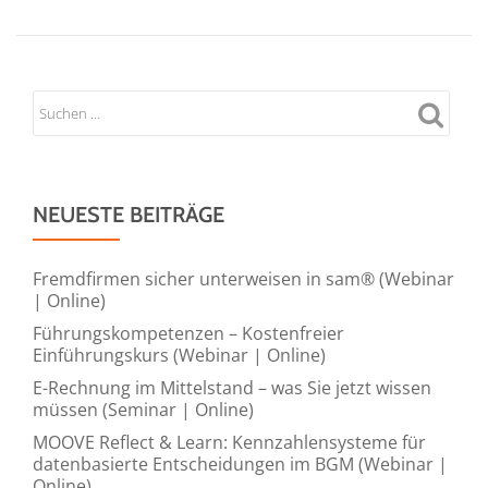
Seminar:
Die
All-
in-
One
Lösung
zur
Umsetzung
NEUESTE BEITRÄGE
des
Hinweisgeberschutzgesetzes
Fremdfirmen sicher unterweisen in sam® (Webinar
(Webinar
| Online)
|
Führungskompetenzen – Kostenfreier
Online)
Einführungskurs (Webinar | Online)
E-Rechnung im Mittelstand – was Sie jetzt wissen
müssen (Seminar | Online)
MOOVE Reflect & Learn: Kennzahlensysteme für
datenbasierte Entscheidungen im BGM (Webinar |
Online)