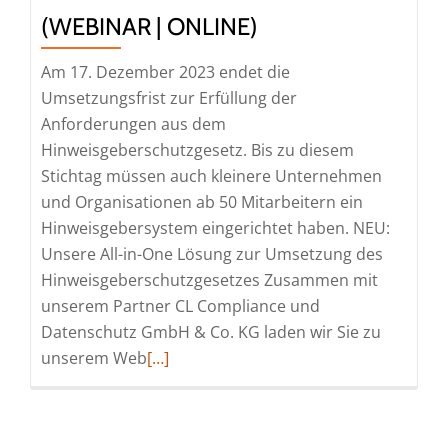
Erfahrungsber
(WEBINAR | ONLINE)
(Webinar
|
Am 17. Dezember 2023 endet die
Online)
Umsetzungsfrist zur Erfüllung der
Anforderungen aus dem
Hinweisgeberschutzgesetz. Bis zu diesem
Stichtag müssen auch kleinere Unternehmen
und Organisationen ab 50 Mitarbeitern ein
Hinweisgebersystem eingerichtet haben. NEU:
Unsere All-in-One Lösung zur Umsetzung des
Hinweisgeberschutzgesetzes Zusammen mit
unserem Partner CL Compliance und
Datenschutz GmbH & Co. KG laden wir Sie zu
Read
unserem Web
[…]
more
about
Web