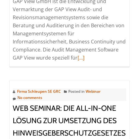
GAP View GmbH ist die Entwicklung und
(Webinar
Vermarktung der GAP View Audit- und
|
Revisionsmanagementsystems sowie die
Online)
Beratung und Auditierung in den Bereichen von
Managementsystemen für
Informationssicherheit, Business Continuity und
Compliance. Die Audit Management Software
Read
GAP View wurde speziell für
[…]
more
about
Planung
&
Firma Schleupen SE GRC
Posted in
Webinar
Durchführung
No comments
interner
WEB SEMINAR: DIE ALL-IN-ONE
Audits
LÖSUNG ZUR UMSETZUNG DES
und
Revisionen
HINWEISGEBERSCHUTZGESETZES
mit