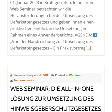
01. Januar 2023 in Kraft getreten. In unserem
Web Seminar betrachten wir die
Herausforderungen bei der Umsetzung des
Lieferkettengesetzes und geben Ihnen einen
praktischen Einblick in die Umsetzung im
Rahmen eines Anwenderberichts. AGENDA:
„Von der Handreichung zur Umsetzung des
Read
Lieferkettengesetzes – Ein Praxisvortrag
[…]
more
about
Web
Seminar:
Firma Schleupen SE GRC
Posted in
Webinar
Ein
No comments
Jahr
WEB SEMINAR: DIE ALL-IN-ONE
Lieferketteng
LÖSUNG ZUR UMSETZUNG DES
–
„Ein
HINWEISGEBERSCHUTZGESETZES