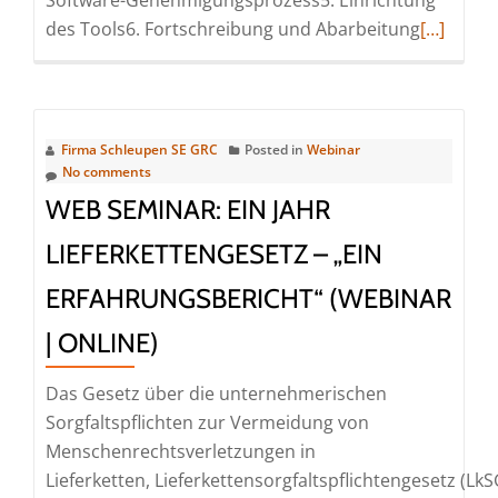
Software-Genehmigungsprozess5. Einrichtung
Read
des Tools6. Fortschreibung und Abarbeitung
[…]
more
about
Web
Seminar:
Firma Schleupen SE GRC
Posted in
Webinar
Umsetzu
No comments
IDW
WEB SEMINAR: EIN JAHR
PS
LIEFERKETTENGESETZ – „EIN
340
n.F.
ERFAHRUNGSBERICHT“ (WEBINAR
im
| ONLINE)
Risikom
–
Das Gesetz über die unternehmerischen
Rückblick
Sorgfaltspflichten zur Vermeidung von
(Webinar
Menschenrechtsverletzungen in
|
Lieferketten, Lieferkettensorgfaltspflichtengesetz (LkS
Online)