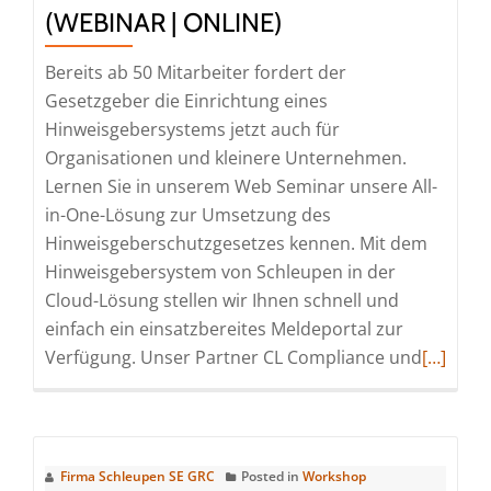
(WEBINAR | ONLINE)
der
GAP
Bereits ab 50 Mitarbeiter fordert der
View
Gesetzgeber die Einrichtung eines
APP
Hinweisgebersystems jetzt auch für
(Webinar
Organisationen und kleinere Unternehmen.
|
Lernen Sie in unserem Web Seminar unsere All-
Online)
in-One-Lösung zur Umsetzung des
Hinweisgeberschutzgesetzes kennen. Mit dem
Hinweisgebersystem von Schleupen in der
Cloud-Lösung stellen wir Ihnen schnell und
einfach ein einsatzbereites Meldeportal zur
Read
Verfügung. Unser Partner CL Compliance und
[…]
more
about
Web
Seminar
Firma Schleupen SE GRC
Posted in
Workshop