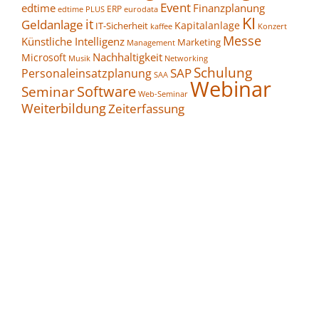
Event
edtime
Finanzplanung
ERP
eurodata
edtime PLUS
KI
it
Geldanlage
Kapitalanlage
IT-Sicherheit
kaffee
Konzert
Messe
Künstliche Intelligenz
Marketing
Management
Nachhaltigkeit
Microsoft
Networking
Musik
Schulung
SAP
Personaleinsatzplanung
SAA
Webinar
Seminar
Software
Web-Seminar
Weiterbildung
Zeiterfassung