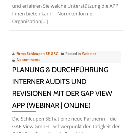
und erfahren Sie welche Unterstützung die APP
Ihnen bieten kann: Normkonforme
Read
Organisation
[…]
more
about
Planung
und
Firma Schleupen SE GRC
Posted in
Webinar
Durchführung
No comments
interner
PLANUNG & DURCHFÜHRUNG
Audits
INTERNER AUDITS UND
und
Revisionen
REVISIONEN MIT DER GAP VIEW
mit
APP (WEBINAR | ONLINE)
der
GAP
Die Schleupen SE hat eine neue Partnerin – die
View
GAP View GmbH. Schwerpunkt der Tätigkeit der
APP