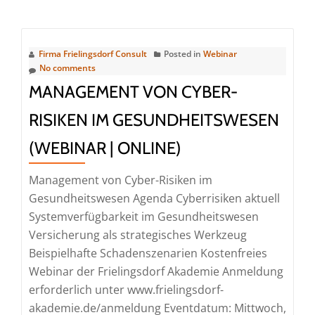
about
MVZ-
Geschäftsführerin
Firma Frielingsdorf Consult
Posted in
Webinar
/
No comments
MVZ-
MANAGEMENT VON CYBER-
Geschäftsführer
RISIKEN IM GESUNDHEITSWESEN
(IHK)
(Seminar
(WEBINAR | ONLINE)
|
Köln)
Management von Cyber-Risiken im
Gesundheitswesen Agenda Cyberrisiken aktuell
Systemverfügbarkeit im Gesundheitswesen
Versicherung als strategisches Werkzeug
Beispielhafte Schadenszenarien Kostenfreies
Webinar der Frielingsdorf Akademie Anmeldung
erforderlich unter www.frielingsdorf-
akademie.de/anmeldung Eventdatum: Mittwoch,