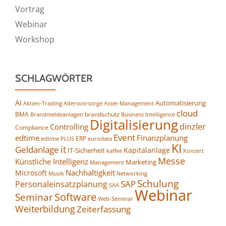
Vortrag
Webinar
Workshop
SCHLAGWÖRTER
AI
Automatisierung
Altersvorsorge
Asset-Management
Aktien-Trading
cloud
BMA
brandschutz
Business Intelligence
Brandmeldeanlagen
Digitalisierung
dinzler
Controlling
Compliance
Event
edtime
Finanzplanung
ERP
eurodata
edtime PLUS
KI
it
Geldanlage
Kapitalanlage
IT-Sicherheit
kaffee
Konzert
Messe
Künstliche Intelligenz
Marketing
Management
Nachhaltigkeit
Microsoft
Networking
Musik
Schulung
SAP
Personaleinsatzplanung
SAA
Webinar
Seminar
Software
Web-Seminar
Weiterbildung
Zeiterfassung