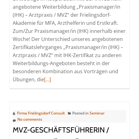
Köln)
angebotene Weiterbildung „Praxismanager/in
(IHK) – Arztpraxis / MVZ“ der Frielingsdorf-
Akademie für MFA, Arzthelferin und Erstkraft.
Zum/Zur Praxismanager/in (IHK) innerhalb einer
Woche! Der Unterschied unseres angebotenen
Zertifikatslehrganges „Praxismanager/in (IHK) –
Arztpraxis / MVZ“ mit IHK-Zertifikat zu anderen
Weiterbildungs-Angeboten besteht in der
besonderen Kombination aus Vorträgen und
Read
Übungen, die
[…]
more
about
Praxismanager/in
(IHK)
Firma Frielingsdorf Consult
Posted in
Seminar
–
No comments
Arztpraxis/MVZ
MVZ-GESCHÄFTSFÜHRERIN /
(Schulung