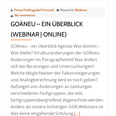
Planung
und
Firma Frielingsdorf Consult
Posted in
Webinar
Implementierung
No comments
digitaler
GOÄNEU – EIN ÜBERBLICK
Prozesse
(WEBINAR | ONLINE)
in
der
GOÄneu – ein Überblick Agenda Was kommt –
Facharztpraxis
Was bleibt? Strukturänderungen der GOÄneu
(Webinar
Änderungen im Paragraphenteil Was ändert
|
sich bei Beratungen und Untersuchungen?
Online)
Welche Möglichkeiten der Faktorsteigerungen
und Analogberechnung wird es noch geben?
Aufzeigen von Änderungen an Leistungen
verschiedener Fachgruppen, die teils
fachgruppenübergreifend abgerechnet werden.
Anders als unsere bisherigen GOÄ-Webinare ist
Read
dies keine eingehende Schulung,
[…]