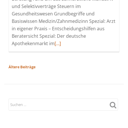
und Selektivverträge Steuern im
Gesundheitswesen Grundbegriffe und
Basiswissen Medizin/Zahnmedizinn Spezial: Arzt
in eigener Praxis – Entscheidungshilfen aus
Beratersicht Spezial: Der deutsche
Read
Apothekenmarkt im
[…]
more
about
Fachberater/in
BEITRAGSNAVIGATION
Ältere Beiträge
im
ambulanten
Gesundheitswesen
(IHK)
(Schulung
|
Köln)