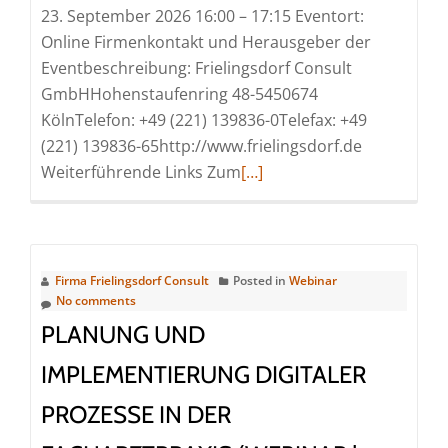
23. September 2026 16:00 – 17:15 Eventort:
Online Firmenkontakt und Herausgeber der
Eventbeschreibung: Frielingsdorf Consult
GmbHHohenstaufenring 48-5450674
KölnTelefon: +49 (221) 139836-0Telefax: +49
(221) 139836-65http://www.frielingsdorf.de
Read
Weiterführende Links Zum
[…]
more
about
Management
von
Firma Frielingsdorf Consult
Posted in
Webinar
Cyber-
No comments
Risiken
PLANUNG UND
im
IMPLEMENTIERUNG DIGITALER
Gesundheitswesen
(Webinar
PROZESSE IN DER
|