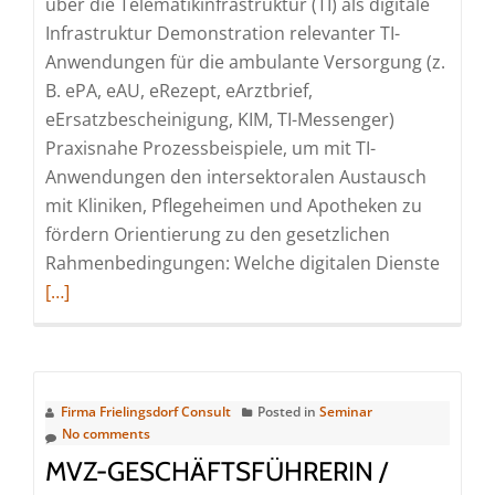
über die Telematikinfrastruktur (TI) als digitale
Infrastruktur Demonstration relevanter TI-
Anwendungen für die ambulante Versorgung (z.
B. ePA, eAU, eRezept, eArztbrief,
eErsatzbescheinigung, KIM, TI-Messenger)
Praxisnahe Prozessbeispiele, um mit TI-
Anwendungen den intersektoralen Austausch
mit Kliniken, Pflegeheimen und Apotheken zu
fördern Orientierung zu den gesetzlichen
Read
Rahmenbedingungen: Welche digitalen Dienste
more
[…]
about
Die
Telema
gewin
Firma Frielingsdorf Consult
Posted in
Seminar
einset
No comments
(Webi
MVZ-GESCHÄFTSFÜHRERIN /
|