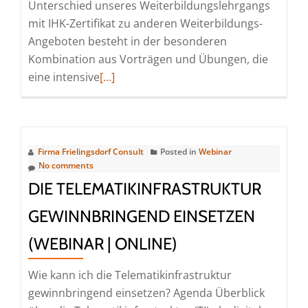
Unterschied unseres Weiterbildungslehrgangs
mit IHK-Zertifikat zu anderen Weiterbildungs-
Angeboten besteht in der besonderen
Kombination aus Vorträgen und Übungen, die
Read
eine intensive
[…]
more
about
MVZ-
Geschäftsführerin
Firma Frielingsdorf Consult
Posted in
Webinar
/
No comments
MVZ-
DIE TELEMATIKINFRASTRUKTUR
Geschäftsführer
GEWINNBRINGEND EINSETZEN
(IHK)
(Seminar
(WEBINAR | ONLINE)
|
Köln)
Wie kann ich die Telematikinfrastruktur
gewinnbringend einsetzen? Agenda Überblick