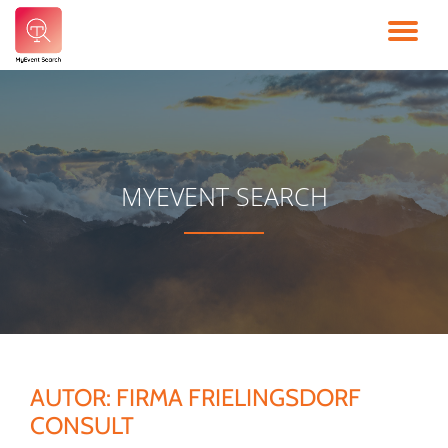
TO
Skip
to
NA
content
MYEVENT SEARCH
AUTOR:
FIRMA FRIELINGSDORF
CONSULT