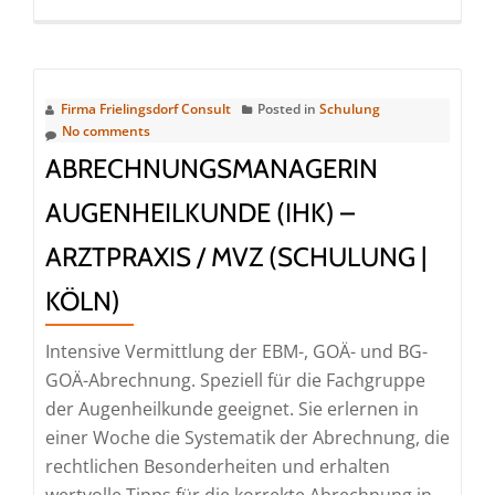
more
about
GOÄneu
–
Firma Frielingsdorf Consult
Posted in
Schulung
ein
No comments
Überblick
ABRECHNUNGSMANAGERIN
(Webinar
AUGENHEILKUNDE (IHK) –
|
Online)
ARZTPRAXIS / MVZ (SCHULUNG |
KÖLN)
Intensive Vermittlung der EBM-, GOÄ- und BG-
GOÄ-Abrechnung. Speziell für die Fachgruppe
der Augenheilkunde geeignet. Sie erlernen in
einer Woche die Systematik der Abrechnung, die
rechtlichen Besonderheiten und erhalten