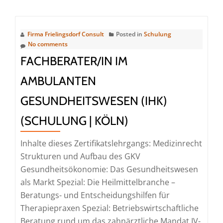
about
MVZ-
Geschäftsführerin
Firma Frielingsdorf Consult
Posted in
Schulung
/
No comments
MVZ-
FACHBERATER/IN IM
Geschäftsführer
AMBULANTEN
(IHK)
(Seminar
GESUNDHEITSWESEN (IHK)
|
(SCHULUNG | KÖLN)
Köln)
Inhalte dieses Zertifikatslehrgangs: Medizinrecht
Strukturen und Aufbau des GKV
Gesundheitsökonomie: Das Gesundheitswesen
als Markt Spezial: Die Heilmittelbranche –
Beratungs- und Entscheidungshilfen für
Therapiepraxen Spezial: Betriebswirtschaftliche
Beratung rund um das zahnärztliche Mandat IV-