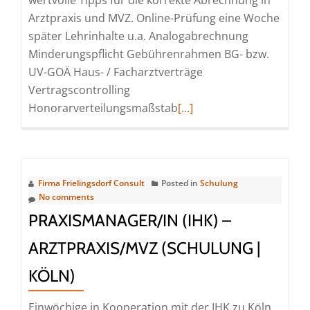
wertvolle Tipps für die korrekte Abrechnung in
Arztpraxis und MVZ. Online-Prüfung eine Woche
später Lehrinhalte u.a. Analogabrechnung
Minderungspflicht Gebührenrahmen BG- bzw.
UV-GOÄ Haus- / Facharztverträge
Vertragscontrolling
Read
Honorarverteilungsmaßstab
[…]
more
about
AbrechnungsmanagerIn
Augenheilkunde
Firma Frielingsdorf Consult
Posted in
Schulung
(IHK)
No comments
–
PRAXISMANAGER/IN (IHK) –
Arztpraxis
ARZTPRAXIS/MVZ (SCHULUNG |
/
MVZ
KÖLN)
(Schulung
|
Einwöchige in Kooperation mit der IHK zu Köln