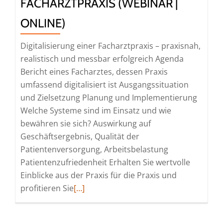
FACHARZTPRAXIS (WEBINAR |
Online)
ONLINE)
Digitalisierung einer Facharztpraxis – praxisnah,
realistisch und messbar erfolgreich Agenda
Bericht eines Facharztes, dessen Praxis
umfassend digitalisiert ist Ausgangssituation
und Zielsetzung Planung und Implementierung
Welche Systeme sind im Einsatz und wie
bewähren sie sich? Auswirkung auf
Geschäftsergebnis, Qualität der
Patientenversorgung, Arbeitsbelastung
Patientenzufriedenheit Erhalten Sie wertvolle
Einblicke aus der Praxis für die Praxis und
Read
profitieren Sie
[…]
more
about