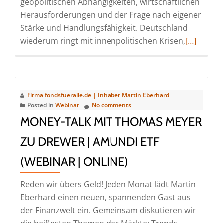
geopolitischen Abhängigkeiten, wirtschaftlichen
Herausforderungen und der Frage nach eigener
Stärke und Handlungsfähigkeit. Deutschland
Read
wiederum ringt mit innenpolitischen Krisen,
[…]
more
about
Money-
Talk
Firma fondsfueralle.de | Inhaber Martin Eberhard
mit
Posted in
Webinar
No comments
Kai
MONEY-TALK MIT THOMAS MEYER
Diekmann
ZU DREWER | AMUNDI ETF
|
StoryMac
(WEBINAR | ONLINE)
(Webinar
|
Reden wir übers Geld! Jeden Monat lädt Martin
Online)
Eberhard einen neuen, spannenden Gast aus
der Finanzwelt ein. Gemeinsam diskutieren wir