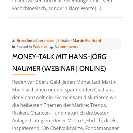
Insiderwissen und klare Meinungen mit. Kein
Read
Fachchinesisch, sondern klare Worte
[…]
more
about
Money-
Talk
Firma fondsfueralle.de | Inhaber Martin Eberhard
mit
Posted in
Webinar
No comments
Florian
MONEY-TALK MIT HANS-JÖRG
Heck
NAUMER (WEBINAR | ONLINE)
(Webinar
|
Reden wir übers Geld! Jeden Monat lädt Martin
Online)
Eberhard einen neuen, spannenden Gast aus
der Finanzwelt ein. Gemeinsam diskutieren wir
die heißesten Themen der Märkte: Trends,
Risiken, Chancen – und natürlich die besten
Anlagestrategien. Unser Motto? „Ehrlich, direkt,
inspirierend!“Ob Chefvolkswirte, Fondsmanager