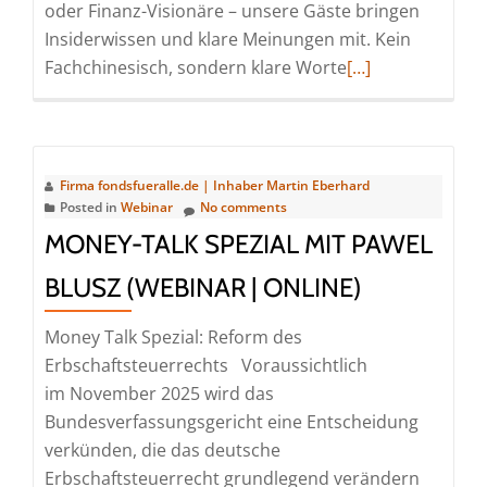
oder Finanz-Visionäre – unsere Gäste bringen
Insiderwissen und klare Meinungen mit. Kein
Read
Fachchinesisch, sondern klare Worte
[…]
more
about
Money-
Talk
Firma fondsfueralle.de | Inhaber Martin Eberhard
mit
Posted in
Webinar
No comments
Hans-
MONEY-TALK SPEZIAL MIT PAWEL
Jörg
BLUSZ (WEBINAR | ONLINE)
Naumer
(Webinar
Money Talk Spezial: Reform des
|
Erbschaftsteuerrechts Voraussichtlich
Online)
im November 2025 wird das
Bundesverfassungsgericht eine Entscheidung
verkünden, die das deutsche
Erbschaftsteuerrecht grundlegend verändern