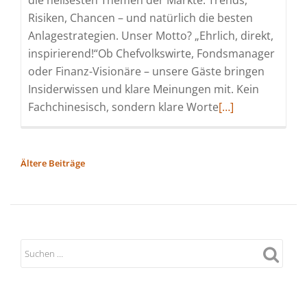
die heißesten Themen der Märkte: Trends,
Risiken, Chancen – und natürlich die besten
Anlagestrategien. Unser Motto? „Ehrlich, direkt,
inspirierend!“Ob Chefvolkswirte, Fondsmanager
oder Finanz-Visionäre – unsere Gäste bringen
Insiderwissen und klare Meinungen mit. Kein
Read
Fachchinesisch, sondern klare Worte
[…]
more
about
Money-
BEITRAGSNAVIGATION
Ältere Beiträge
Talk
mit
Thomas
Meyer
zu
Drewer
|
Amundi