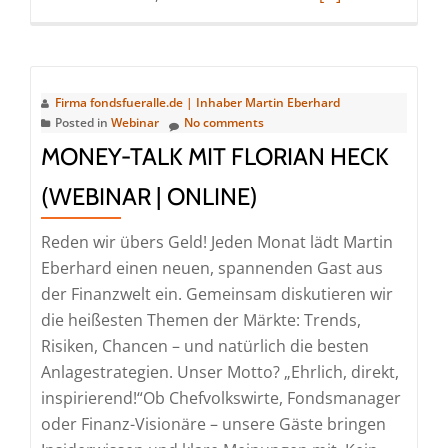
more
about
Money-
Talk
Firma fondsfueralle.de | Inhaber Martin Eberhard
mit
Posted in
Webinar
No comments
Dr.
MONEY-TALK MIT FLORIAN HECK
Johannes
(WEBINAR | ONLINE)
Mayr
(Webinar
Reden wir übers Geld! Jeden Monat lädt Martin
|
Eberhard einen neuen, spannenden Gast aus
Online)
der Finanzwelt ein. Gemeinsam diskutieren wir
die heißesten Themen der Märkte: Trends,
Risiken, Chancen – und natürlich die besten
Anlagestrategien. Unser Motto? „Ehrlich, direkt,
inspirierend!“Ob Chefvolkswirte, Fondsmanager
oder Finanz-Visionäre – unsere Gäste bringen