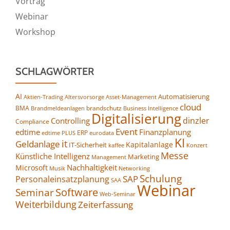
Vortrag
Webinar
Workshop
SCHLAGWÖRTER
AI
Automatisierung
Altersvorsorge
Asset-Management
Aktien-Trading
cloud
BMA
brandschutz
Business Intelligence
Brandmeldeanlagen
Digitalisierung
dinzler
Controlling
Compliance
Event
edtime
Finanzplanung
ERP
eurodata
edtime PLUS
KI
it
Geldanlage
Kapitalanlage
IT-Sicherheit
kaffee
Konzert
Messe
Künstliche Intelligenz
Marketing
Management
Nachhaltigkeit
Microsoft
Networking
Musik
Schulung
SAP
Personaleinsatzplanung
SAA
Webinar
Seminar
Software
Web-Seminar
Weiterbildung
Zeiterfassung