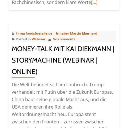
Read
Fachchinesisch, sondern klare Worte
[…]
more
about
Money-
Talk
Firma fondsfueralle.de | Inhaber Martin Eberhard
mit
Posted in
Webinar
No comments
Carsten
MONEY-TALK MIT KAI DIEKMANN |
Roemheld
STORYMACHINE (WEBINAR |
|
Fidelity
ONLINE)
International
(Webinar
Die Welt befindet sich im Umbruch: Trump
|
verhandelt mit Putin über die Zukunft Europas,
Online)
China baut seine globale Macht aus, und die
USA definieren ihre Rolle als
Weltordnungsmacht neu. Europa steht
zwischen den Fronten – zerrissen zwischen