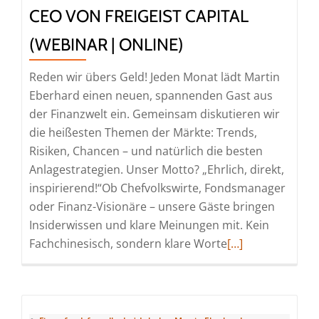
Köttner
CEO VON FREIGEIST CAPITAL
(Webinar
|
(WEBINAR | ONLINE)
Online)
Reden wir übers Geld! Jeden Monat lädt Martin
Eberhard einen neuen, spannenden Gast aus
der Finanzwelt ein. Gemeinsam diskutieren wir
die heißesten Themen der Märkte: Trends,
Risiken, Chancen – und natürlich die besten
Anlagestrategien. Unser Motto? „Ehrlich, direkt,
inspirierend!“Ob Chefvolkswirte, Fondsmanager
oder Finanz-Visionäre – unsere Gäste bringen
Insiderwissen und klare Meinungen mit. Kein
Read
Fachchinesisch, sondern klare Worte
[…]
more
about
Money-
Talk