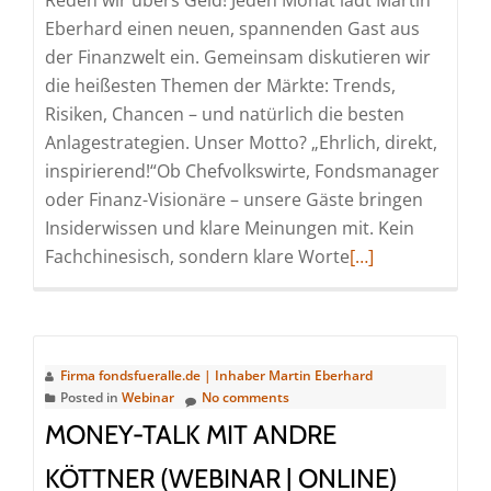
Reden wir übers Geld! Jeden Monat lädt Martin
|
Eberhard einen neuen, spannenden Gast aus
Online)
der Finanzwelt ein. Gemeinsam diskutieren wir
die heißesten Themen der Märkte: Trends,
Risiken, Chancen – und natürlich die besten
Anlagestrategien. Unser Motto? „Ehrlich, direkt,
inspirierend!“Ob Chefvolkswirte, Fondsmanager
oder Finanz-Visionäre – unsere Gäste bringen
Insiderwissen und klare Meinungen mit. Kein
Read
Fachchinesisch, sondern klare Worte
[…]
more
about
Money-
Talk
Firma fondsfueralle.de | Inhaber Martin Eberhard
mit
Posted in
Webinar
No comments
Thomas
MONEY-TALK MIT ANDRE
Romig
KÖTTNER (WEBINAR | ONLINE)
(Webinar