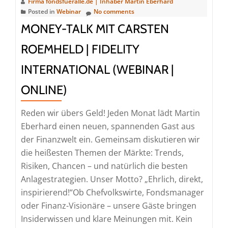
Firma fondsfueralle.de | Inhaber Martin Eberhard
mit
Posted in
Webinar
No comments
Frank
MONEY-TALK MIT CARSTEN
Thelen
ROEMHELD | FIDELITY
|
CEO
INTERNATIONAL (WEBINAR |
von
ONLINE)
Freigeist
Capital
Reden wir übers Geld! Jeden Monat lädt Martin
(Webinar
Eberhard einen neuen, spannenden Gast aus
|
der Finanzwelt ein. Gemeinsam diskutieren wir
Online)
die heißesten Themen der Märkte: Trends,
Risiken, Chancen – und natürlich die besten
Anlagestrategien. Unser Motto? „Ehrlich, direkt,
inspirierend!“Ob Chefvolkswirte, Fondsmanager
oder Finanz-Visionäre – unsere Gäste bringen
Insiderwissen und klare Meinungen mit. Kein