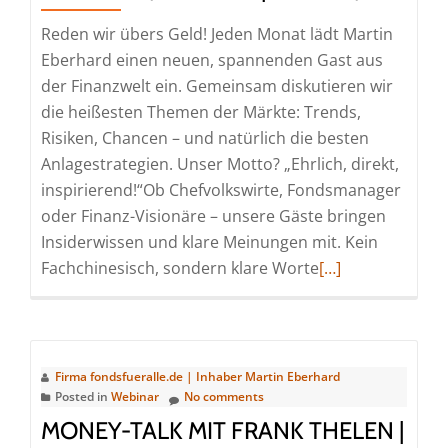
|
Reden wir übers Geld! Jeden Monat lädt Martin
Online)
Eberhard einen neuen, spannenden Gast aus
der Finanzwelt ein. Gemeinsam diskutieren wir
die heißesten Themen der Märkte: Trends,
Risiken, Chancen – und natürlich die besten
Anlagestrategien. Unser Motto? „Ehrlich, direkt,
inspirierend!“Ob Chefvolkswirte, Fondsmanager
oder Finanz-Visionäre – unsere Gäste bringen
Insiderwissen und klare Meinungen mit. Kein
Read
Fachchinesisch, sondern klare Worte
[…]
more
about
Money-
Talk
Firma fondsfueralle.de | Inhaber Martin Eberhard
mit
Posted in
Webinar
No comments
Andre
MONEY-TALK MIT FRANK THELEN |