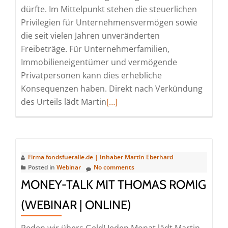
dürfte. Im Mittelpunkt stehen die steuerlichen
Privilegien für Unternehmensvermögen sowie
die seit vielen Jahren unveränderten
Freibeträge. Für Unternehmerfamilien,
Immobilieneigentümer und vermögende
Privatpersonen kann dies erhebliche
Konsequenzen haben. Direkt nach Verkündung
Read
des Urteils lädt Martin
[…]
more
about
Money-
Talk
Firma fondsfueralle.de | Inhaber Martin Eberhard
Spezial
Posted in
Webinar
No comments
mit
MONEY-TALK MIT THOMAS ROMIG
Pawel
(WEBINAR | ONLINE)
Blusz
(Webinar