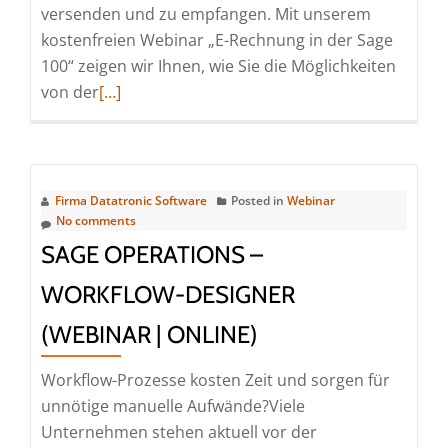
versenden und zu empfangen. Mit unserem
kostenfreien Webinar „E-Rechnung in der Sage
100“ zeigen wir Ihnen, wie Sie die Möglichkeiten
Read
von der
[…]
more
about
E‑Rechnung
in
Firma Datatronic Software
Posted in
Webinar
der
No comments
Sage
SAGE OPERATIONS –
100
WORKFLOW-DESIGNER
(Webinar
|
(WEBINAR | ONLINE)
Online)
Workflow-Prozesse kosten Zeit und sorgen für
unnötige manuelle Aufwände?Viele
Unternehmen stehen aktuell vor der