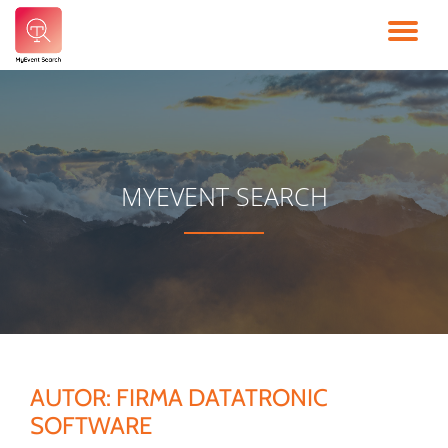
TO
Skip
to
NA
content
MYEVENT SEARCH
AUTOR:
FIRMA DATATRONIC
SOFTWARE