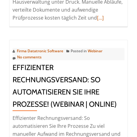
Hausverwaltung unter Druck. Manuelle Abläufe,
verteilte Dokumente und aufwendige
Read
Prüfprozesse kosten täglich Zeit und
[…]
more
about
Das
neue
Firma Datatronic Software
Posted in
Webinar
Update:
No comments
Digitale
EFFIZIENTER
Buchhaltung
RECHNUNGSVERSAND: SO
in
Win-
AUTOMATISIEREN SIE IHRE
CASA
PROZESSE! (WEBINAR | ONLINE)
jetzt
noch
Effizienter Rechnungsversand: So
effizienter
automatisieren Sie Ihre Prozesse Zu viel
(Webinar
manueller Aufwand im Rechnungsversand und
|