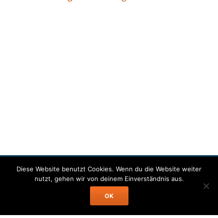
Diese Website benutzt Cookies. Wenn du die Website weiter
nutzt, gehen wir von deinem Einverständnis aus.
Für die oben stehenden Pressemitteilungen, das angezeigte Event bzw.
das Stellenangebot sowie für das angezeigte Bild- und Tonmaterial ist
OK
allein der jeweils angegebene Herausgeber verantwortlich. Dieser ist in
der Regel auch Urheber der Pressetexte sowie der angehängten Bild-,