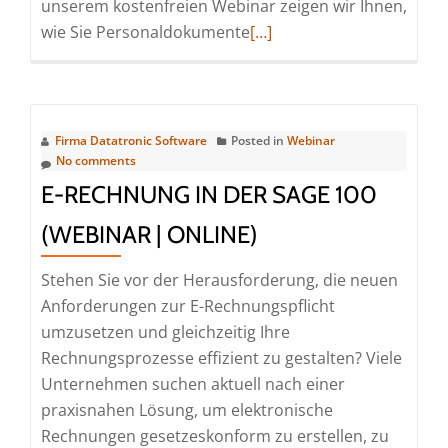
unserem kostenfreien Webinar zeigen wir Ihnen,
Read
wie Sie Personaldokumente
[…]
more
about
Digitale
Personalakte
Firma Datatronic Software
Posted in
Webinar
2027:
No comments
Was
E‑RECHNUNG IN DER SAGE 100
jetzt
(WEBINAR | ONLINE)
auf
Hausverwaltungen
Stehen Sie vor der Herausforderung, die neuen
zukommt
Anforderungen zur E-Rechnungspflicht
(Webinar
umzusetzen und gleichzeitig Ihre
|
Rechnungsprozesse effizient zu gestalten? Viele
Online)
Unternehmen suchen aktuell nach einer
praxisnahen Lösung, um elektronische
Rechnungen gesetzeskonform zu erstellen, zu