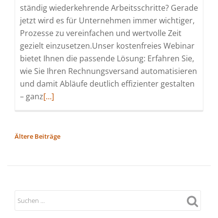
ständig wiederkehrende Arbeitsschritte? Gerade
Online)
jetzt wird es für Unternehmen immer wichtiger,
Prozesse zu vereinfachen und wertvolle Zeit
gezielt einzusetzen.Unser kostenfreies Webinar
bietet Ihnen die passende Lösung: Erfahren Sie,
wie Sie Ihren Rechnungsversand automatisieren
und damit Abläufe deutlich effizienter gestalten
Read
– ganz
[…]
more
about
Effizienter
BEITRAGSNAVIGATION
Ältere Beiträge
Rechnungsversand:
So
automatisieren
Sie
Ihre
Prozesse!