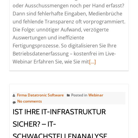
oder Ausschussmengen noch per Hand erfasst?
Dann sind fehlerhafte Eingaben, Medienbrüche
und fehlende Transparenz oft vorprogrammiert.
Die Folge: unnötiger Aufwand, verzögerte
Auswertungen und ineffiziente
Fertigungsprozesse. So digitalisieren Sie Ihre
Betriebsdatenerfassung – kostenfrei im Live-
Read
Webinar Erfahren Sie, wie Sie mit
[…]
more
about
Datatronic
BDE
Firma Datatronic Software
Posted in
Webinar
–
No comments
Digitale
IST IHRE IT-INFRASTRUKTUR
Betriebsdatenerfass
SICHER? – IT-
für
Ihre
SCHWACHSTELLENANALYSE