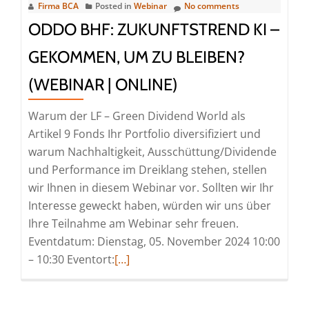
Nachhaltiger
Firma BCA
Posted in
Webinar
No comments
Diversifikator
ODDO BHF: ZUKUNFTSTREND KI –
für
GEKOMMEN, UM ZU BLEIBEN?
Ihr
Dividendenportfolio
(WEBINAR | ONLINE)
(Webinar
|
Warum der LF – Green Dividend World als
Online)
Artikel 9 Fonds Ihr Portfolio diversifiziert und
warum Nachhaltigkeit, Ausschüttung/Dividende
und Performance im Dreiklang stehen, stellen
wir Ihnen in diesem Webinar vor. Sollten wir Ihr
Interesse geweckt haben, würden wir uns über
Ihre Teilnahme am Webinar sehr freuen.
Eventdatum: Dienstag, 05. November 2024 10:00
Read
– 10:30 Eventort:
[…]
more
about