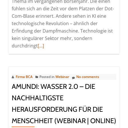
Thema im vergangenen Börsenjahr. Die einen
fühlen sich an die Zeit vor dem Platzen der Dot-
Com-Blase erinnert. Andere sehen in KI eine
technologische Revolution – ähnlich der
Erfindung der Dampfmaschine. Technologie ist
kein singulärer Sektor mehr, sondern
Read
durchdringt
[…]
more
about
J.P.
Morgan:
Firma BCA
Posted in
Webinar
No comments
Go
AMUNDI: WASSER 2.0 – DIE
Globale
NACHHALTIGSTE
mit
J.P.
HERAUSFORDERUNG FÜR DIE
Morgan
MENSCHHEIT (WEBINAR | ONLINE)
AM
(Webinar