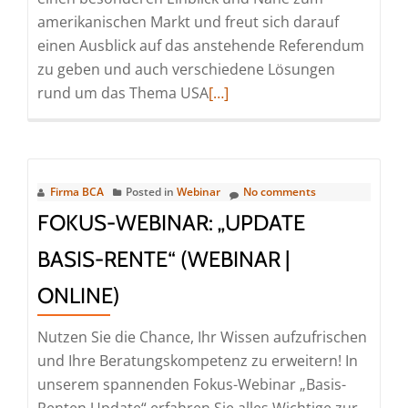
amerikanischen Markt und freut sich darauf
einen Ausblick auf das anstehende Referendum
zu geben und auch verschiedene Lösungen
Read
rund um das Thema USA
[…]
more
about
Alliance
Bernstein:
Firma BCA
Posted in
Webinar
No comments
USA
FOKUS-WEBINAR: „UPDATE
vor
BASIS-RENTE“ (WEBINAR |
den
Wahlen
ONLINE)
(Webinar
|
Nutzen Sie die Chance, Ihr Wissen aufzufrischen
Online)
und Ihre Beratungskompetenz zu erweitern! In
unserem spannenden Fokus-Webinar „Basis-