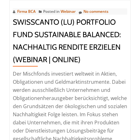
ODDO
BHF:
Firma BCA
Posted in
Webinar
No comments
ZUKUNFTSTREND
SWISSCANTO (LU) PORTFOLIO
KI
FUND SUSTAINABLE BALANCED:
–
Gekommen,
NACHHALTIG RENDITE ERZIELEN
um
(WEBINAR | ONLINE)
zu
bleiben?
Der Mischfonds investiert weltweit in Aktien,
(Webinar
Obligationen und Geldmarktinstrumente. Dabei
|
werden ausschließlich Unternehmen und
Online)
Obligationenherausgeber berücksichtigt, welche
den Grundsätzen der ökologischen und sozialen
Nachhaltigkeit Folge leisten. Im Fokus stehen
dabei Unternehmen, die mit ihren Produkten
oder Dienstleistungen Lösungsbeiträge für
gesellschaftliche Nachhaltigkeitsprobleme