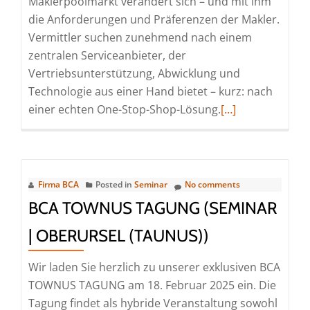
Maklerpoolmarkt verändert sich – und mit ihm
am
die Anforderungen und Präferenzen der Makler.
Main)
Vermittler suchen zunehmend nach einem
zentralen Serviceanbieter, der
Vertriebsunterstützung, Abwicklung und
Technologie aus einer Hand bietet – kurz: nach
Read
einer echten One-Stop-Shop-Lösung.
[…]
more
about
10.
BCA
Firma BCA
Posted in
Seminar
No comments
Presse-
BCA TOWNUS TAGUNG (SEMINAR
Dialog
| OBERURSEL (TAUNUS))
2025
(Pressetermin
Wir laden Sie herzlich zu unserer exklusiven BCA
|
TOWNUS TAGUNG am 18. Februar 2025 ein. Die
Frankfurt
Tagung findet als hybride Veranstaltung sowohl
am