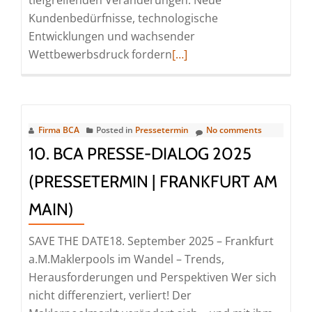
tiefgreifenden Veränderungen: Neue
Kundenbedürfnisse, technologische
Entwicklungen und wachsender
Read
Wettbewerbsdruck fordern
[…]
more
about
Maklermarkt
im
Firma BCA
Posted in
Pressetermin
No comments
Wandel:
10. BCA PRESSE-DIALOG 2025
40
(PRESSETERMIN | FRANKFURT AM
Jahre
BCA
MAIN)
–
und
SAVE THE DATE18. September 2025 – Frankfurt
jetzt?
a.M.Maklerpools im Wandel – Trends,
(Pressetermin
Herausforderungen und Perspektiven Wer sich
|
nicht differenziert, verliert! Der
Frankfurt