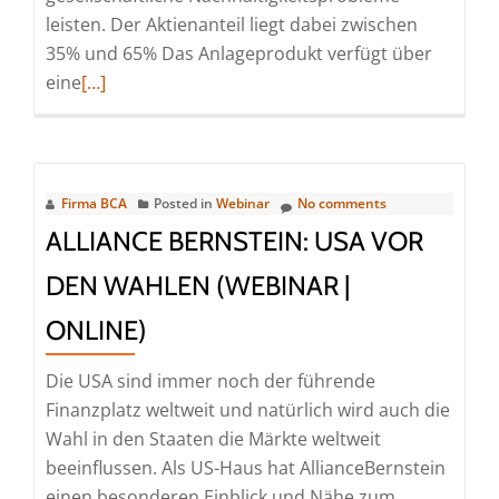
leisten. Der Aktienanteil liegt dabei zwischen
35% und 65% Das Anlageprodukt verfügt über
Read
eine
[…]
more
about
Swisscanto
(LU)
Firma BCA
Posted in
Webinar
No comments
Portfolio
ALLIANCE BERNSTEIN: USA VOR
Fund
DEN WAHLEN (WEBINAR |
Sustainable
Balanced:
ONLINE)
Nachhaltig
Rendite
Die USA sind immer noch der führende
erzielen
Finanzplatz weltweit und natürlich wird auch die
(Webinar
Wahl in den Staaten die Märkte weltweit
|
beeinflussen. Als US-Haus hat AllianceBernstein
Online)
einen besonderen Einblick und Nähe zum