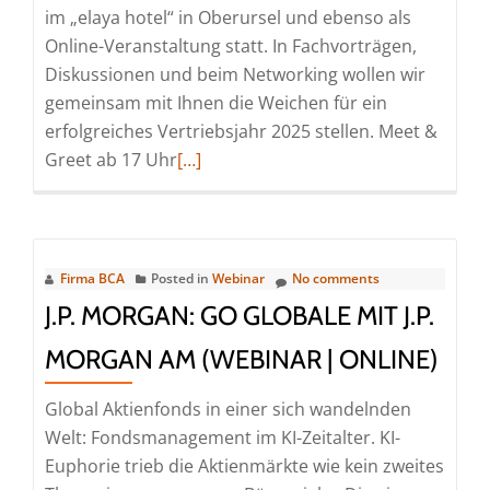
im „elaya hotel“ in Oberursel und ebenso als
Main)
Online-Veranstaltung statt. In Fachvorträgen,
Diskussionen und beim Networking wollen wir
gemeinsam mit Ihnen die Weichen für ein
erfolgreiches Vertriebsjahr 2025 stellen. Meet &
Read
Greet ab 17 Uhr
[…]
more
about
BCA
TOWNUS
Firma BCA
Posted in
Webinar
No comments
TAGUNG
J.P. MORGAN: GO GLOBALE MIT J.P.
(Seminar
MORGAN AM (WEBINAR | ONLINE)
|
Oberursel
Global Aktienfonds in einer sich wandelnden
(Taunus))
Welt: Fondsmanagement im KI-Zeitalter. KI-
Euphorie trieb die Aktienmärkte wie kein zweites