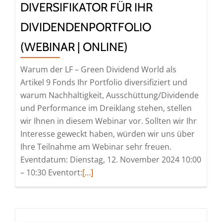
DIVERSIFIKATOR FÜR IHR
Die
nachhaltigste
DIVIDENDENPORTFOLIO
Herausforderung
(WEBINAR | ONLINE)
für
die
Warum der LF – Green Dividend World als
Menschheit
Artikel 9 Fonds Ihr Portfolio diversifiziert und
(Webinar
warum Nachhaltigkeit, Ausschüttung/Dividende
|
und Performance im Dreiklang stehen, stellen
Online)
wir Ihnen in diesem Webinar vor. Sollten wir Ihr
Interesse geweckt haben, würden wir uns über
Ihre Teilnahme am Webinar sehr freuen.
Eventdatum: Dienstag, 12. November 2024 10:00
Read
– 10:30 Eventort:
[…]
more
about
Laiqon: