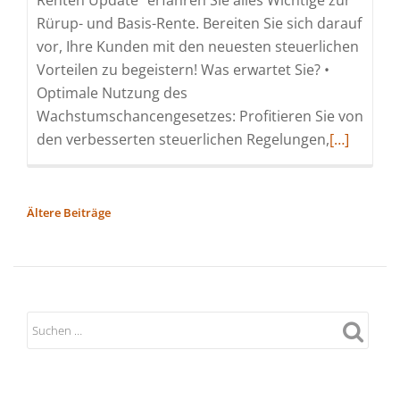
Renten Update“ erfahren Sie alles Wichtige zur
Rürup- und Basis-Rente. Bereiten Sie sich darauf
vor, Ihre Kunden mit den neuesten steuerlichen
Vorteilen zu begeistern! Was erwartet Sie? •
Optimale Nutzung des
Wachstumschancengesetzes: Profitieren Sie von
Read
den verbesserten steuerlichen Regelungen,
[…]
more
about
Fokus-
BEITRAGSNAVIGATION
Ältere Beiträge
Webinar:
„Update
Basis-
Rente“
(Webinar
|
Online)