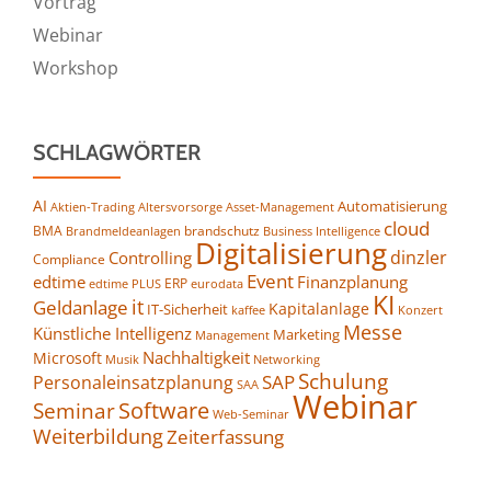
Vortrag
Webinar
Workshop
SCHLAGWÖRTER
AI
Automatisierung
Altersvorsorge
Asset-Management
Aktien-Trading
cloud
BMA
brandschutz
Business Intelligence
Brandmeldeanlagen
Digitalisierung
dinzler
Controlling
Compliance
Event
edtime
Finanzplanung
ERP
eurodata
edtime PLUS
KI
it
Geldanlage
Kapitalanlage
IT-Sicherheit
kaffee
Konzert
Messe
Künstliche Intelligenz
Marketing
Management
Nachhaltigkeit
Microsoft
Networking
Musik
Schulung
SAP
Personaleinsatzplanung
SAA
Webinar
Seminar
Software
Web-Seminar
Weiterbildung
Zeiterfassung