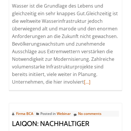
Wasser ist die Grundlage des Lebens und
|
gleichzeitig ein sehr knappes Gut.Gleichzeitig ist
Online)
die weltweite Wasserinfrastruktur jedoch
überwiegend alt und marode und den enormen
Anforderungen an die Zukunft nicht gewachsen.
Bevölkerungswachstum und zunehmende
Ausschläge aus Extremwettern verstärken die
Notwendigkeit zur Modernisierung. Zahlreiche
volumenstarke Infrastrukturprojekte sind
bereits initiiert, viele weiter in Planung.
Read
Unternehmen, die hier involviert
[…]
more
about
Amundi:
Wasser
Firma BCA
Posted in
Webinar
No comments
2.0
LAIQON: NACHHALTIGER
–