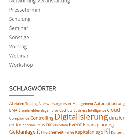
Networking-Veranstaltung
Pressetermin
Schulung
Seminar
Sonstige
Vortrag
Webinar
Workshop
SCHLAGWÖRTER
AI
Automatisierung
Altersvorsorge
Asset-Management
Aktien-Trading
cloud
BMA
brandschutz
Business Intelligence
Brandmeldeanlagen
Digitalisierung
dinzler
Controlling
Compliance
Event
edtime
Finanzplanung
ERP
eurodata
edtime PLUS
KI
it
Geldanlage
Kapitalanlage
IT-Sicherheit
kaffee
Konzert