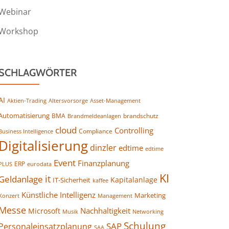
Webinar
Workshop
SCHLAGWÖRTER
AI
Altersvorsorge
Asset-Management
Aktien-Trading
Automatisierung
BMA
brandschutz
Brandmeldeanlagen
cloud
Controlling
Compliance
Business Intelligence
Digitalisierung
dinzler
edtime
edtime
Event
Finanzplanung
ERP
eurodata
PLUS
KI
it
Geldanlage
Kapitalanlage
IT-Sicherheit
kaffee
Künstliche Intelligenz
Marketing
Konzert
Management
Messe
Nachhaltigkeit
Microsoft
Networking
Musik
Schulung
SAP
Personaleinsatzplanung
SAA