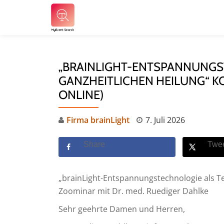
Skip
to
content
„BRAINLIGHT-ENTSPANNUNGST
GANZHEITLICHEN HEILUNG“ K
ONLINE)
Firma brainLight
7. Juli 2026
Share
Twe
„brainLight-Entspannungstechnologie als Tei
Zoominar mit Dr. med. Ruediger Dahlke­
Sehr geehrte Damen und Herren,