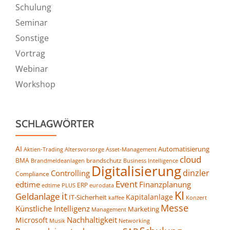
Schulung
Seminar
Sonstige
Vortrag
Webinar
Workshop
SCHLAGWÖRTER
AI
Automatisierung
Altersvorsorge
Asset-Management
Aktien-Trading
cloud
BMA
brandschutz
Business Intelligence
Brandmeldeanlagen
Digitalisierung
dinzler
Controlling
Compliance
Event
edtime
Finanzplanung
ERP
eurodata
edtime PLUS
KI
it
Geldanlage
Kapitalanlage
IT-Sicherheit
kaffee
Konzert
Messe
Künstliche Intelligenz
Marketing
Management
Nachhaltigkeit
Microsoft
Networking
Musik