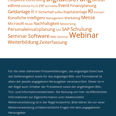
Compliance
Event
edtime
Finanzplanung
ERP
eurodata
edtime PLUS
KI
it
Geldanlage
Kapitalanlage
IT-Sicherheit
kaffee
Konzert
Messe
Künstliche Intelligenz
Marketing
Management
Nachhaltigkeit
Microsoft
Networking
Musik
Schulung
SAP
Personaleinsatzplanung
SAA
Webinar
Seminar
Software
Web-Seminar
Weiterbildung
Zeiterfassung
Für die oben stehenden Pressemitteilungen, das angezeigte Event bzw.
das Stellenangebot sowie für das angezeigte Bild- und Tonmaterial ist
allein der jeweils angegebene Herausgeber verantwortlich. Dieser ist in
der Regel auch Urheber der Pressetexte sowie der angehängten Bild-,
Ton- und Informationsmaterialien. Die Nutzung von hier veröffentlichten
Informationen zur Eigeninformation und redaktionellen
Weiterverarbeitung ist in der Regel kostenfrei. Bitte klären Sie vor einer
Weiterverwendung urheberrechtliche Fragen mit dem angegebenen
Herausgeber.