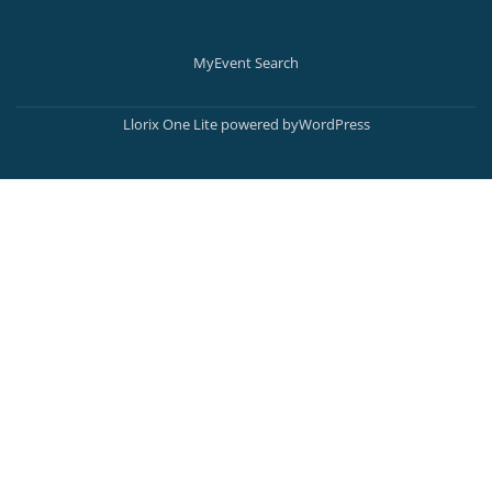
MyEvent Search
Secondary
Menu
Llorix One Lite
powered by
WordPress