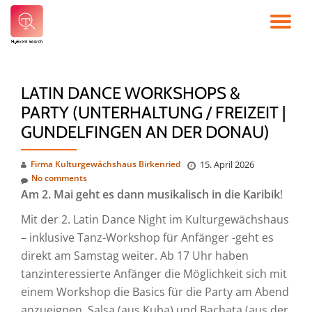
TO
Skip
to
NA
content
LATIN DANCE WORKSHOPS &
PARTY (UNTERHALTUNG / FREIZEIT |
GUNDELFINGEN AN DER DONAU)
Firma Kulturgewächshaus Birkenried
15. April 2026
No comments
Am 2. Mai geht es dann musikalisch in die Karibik
!
Mit der 2. Latin Dance Night im Kulturgewächshaus
– inklusive Tanz-Workshop für Anfänger -geht es
direkt am Samstag weiter. Ab 17 Uhr haben
tanzinteressierte Anfänger die Möglichkeit sich mit
einem Workshop die Basics für die Party am Abend
anzueignen. Salsa (aus Kuba) und Bachata (aus der