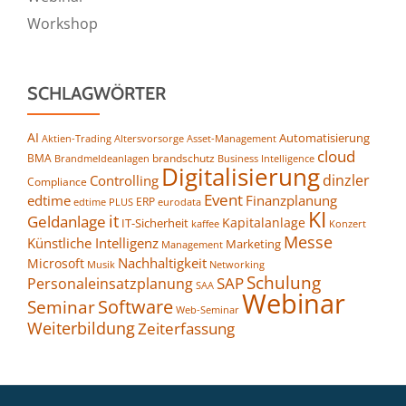
Workshop
SCHLAGWÖRTER
AI
Automatisierung
Altersvorsorge
Asset-Management
Aktien-Trading
cloud
BMA
brandschutz
Business Intelligence
Brandmeldeanlagen
Digitalisierung
dinzler
Controlling
Compliance
Event
edtime
Finanzplanung
ERP
eurodata
edtime PLUS
KI
it
Geldanlage
Kapitalanlage
IT-Sicherheit
kaffee
Konzert
Messe
Künstliche Intelligenz
Marketing
Management
Nachhaltigkeit
Microsoft
Networking
Musik
Schulung
SAP
Personaleinsatzplanung
SAA
Webinar
Seminar
Software
Web-Seminar
Weiterbildung
Zeiterfassung