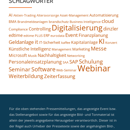
SCHLAGWÖRTER
AI
Automatisierung
Altersvorsorge
Asset-Management
Aktien-Trading
cloud
BMA
brandschutz
Business Intelligence
Brandmeldeanlagen
Digitalisierung
dinzler
Controlling
Compliance
Event
edtime
Finanzplanung
ERP
eurodata
edtime PLUS
KI
it
Geldanlage
Kapitalanlage
IT-Sicherheit
kaffee
Konzert
Messe
Künstliche Intelligenz
Marketing
Management
Nachhaltigkeit
Microsoft
Networking
Musik
Schulung
SAP
Personaleinsatzplanung
SAA
Webinar
Seminar
Software
Web-Seminar
Weiterbildung
Zeiterfassung
Für die oben stehenden Pressemitteilungen, das angezeigte Event bzw.
das Stellenangebot sowie für das angezeigte Bild- und Tonmaterial ist
allein der jeweils angegebene Herausgeber verantwortlich. Dieser ist in
der Regel auch Urheber der Pressetexte sowie der angehängten Bild-,