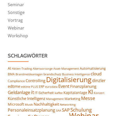
Seminar
Sonstige
Vortrag
Webinar
Workshop
SCHLAGWÖRTER
AI
Automatisierung
Altersvorsorge
Asset-Management
Aktien-Trading
cloud
BMA
brandschutz
Business Intelligence
Brandmeldeanlagen
Digitalisierung
dinzler
Controlling
Compliance
Event
edtime
Finanzplanung
ERP
eurodata
edtime PLUS
KI
it
Geldanlage
Kapitalanlage
IT-Sicherheit
kaffee
Konzert
Messe
Künstliche Intelligenz
Marketing
Management
Nachhaltigkeit
Microsoft
Networking
Musik
Schulung
SAP
Personaleinsatzplanung
SAA
Webinar