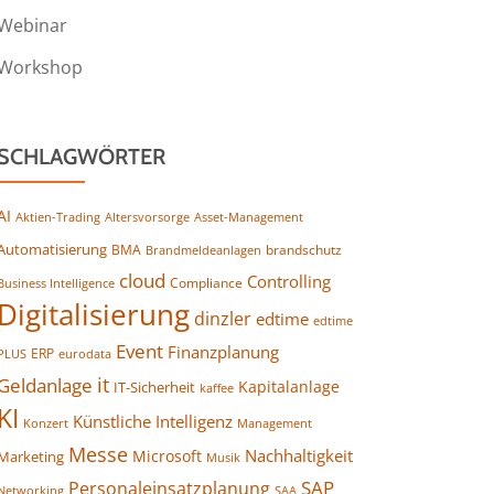
Webinar
Workshop
SCHLAGWÖRTER
AI
Altersvorsorge
Asset-Management
Aktien-Trading
Automatisierung
BMA
brandschutz
Brandmeldeanlagen
cloud
Controlling
Compliance
Business Intelligence
Digitalisierung
dinzler
edtime
edtime
Event
Finanzplanung
ERP
eurodata
PLUS
it
Geldanlage
Kapitalanlage
IT-Sicherheit
kaffee
KI
Künstliche Intelligenz
Konzert
Management
Messe
Nachhaltigkeit
Microsoft
Marketing
Musik
SAP
Personaleinsatzplanung
Networking
SAA