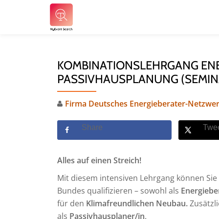
Skip
to
content
KOMBINATIONSLEHRGANG ENER
PASSIVHAUSPLANUNG (SEMINA
Firma Deutsches Energieberater-Netzwer
Share
Twe
Alles auf einen Streich!
Mit diesem intensiven Lehrgang können Sie s
Bundes qualifizieren – sowohl als
Energiebe
für den
Klimafreundlichen Neubau.
Zusätzli
als
Passivhausplaner/in
.