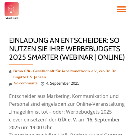
TO
Skip
to
NA
content
EINLADUNG AN ENTSCHEIDER: SO
NUTZEN SIE IHRE WERBEBUDGETS
2025 SMARTER (WEBINAR | ONLINE)
Firma GfA - Gesellschaft für Arbeitsmethodik e.V., c/o Dr. Dr.
Brigitte E.S. Jansen
No comments
4. September 2025
Entscheider aus Marketing, Kommunikation und
Personal sind eingeladen zur Online-Veranstaltung
„Imagefilm ist tot – oder: Werbebudgets 2025
clever einsetzen“ der
GfA e. V.
am
16. September
2025 um 19:00 Uhr
.