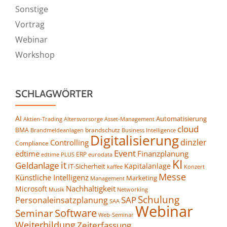
Sonstige
Vortrag
Webinar
Workshop
SCHLAGWÖRTER
AI
Automatisierung
Altersvorsorge
Asset-Management
Aktien-Trading
cloud
BMA
brandschutz
Business Intelligence
Brandmeldeanlagen
Digitalisierung
dinzler
Controlling
Compliance
Event
edtime
Finanzplanung
ERP
eurodata
edtime PLUS
KI
it
Geldanlage
Kapitalanlage
IT-Sicherheit
kaffee
Konzert
Messe
Künstliche Intelligenz
Marketing
Management
Nachhaltigkeit
Microsoft
Networking
Musik
Schulung
SAP
Personaleinsatzplanung
SAA
Webinar
Seminar
Software
Web-Seminar
Weiterbildung
Zeiterfassung