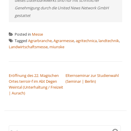
dieses Datenbankwerks sind nur mit schriftlicher
Genehmigung durch die United News Network GmbH
gestattet
Posted in
Messe
Tagged
Agrarbranche
,
Agrarmesse
,
agritechnica
,
landtechnik
,
Landwirtschaftsmesse
,
miunske
BEITRAGSNAVIGATION
Eröffnung des 22. Magischen
Elternseminar zur Studienwahl
Ortes terroir-f im Abt Degen
(Seminar | Berlin)
Weintal (Unterhaltung / Freizeit
| Aurach)