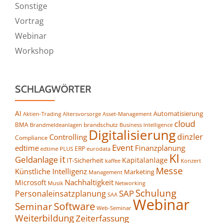
Sonstige
Vortrag
Webinar
Workshop
SCHLAGWÖRTER
AI
Automatisierung
Altersvorsorge
Asset-Management
Aktien-Trading
cloud
BMA
brandschutz
Business Intelligence
Brandmeldeanlagen
Digitalisierung
dinzler
Controlling
Compliance
Event
edtime
Finanzplanung
ERP
eurodata
edtime PLUS
KI
it
Geldanlage
Kapitalanlage
IT-Sicherheit
kaffee
Konzert
Messe
Künstliche Intelligenz
Marketing
Management
Nachhaltigkeit
Microsoft
Networking
Musik
Schulung
SAP
Personaleinsatzplanung
SAA
Webinar
Seminar
Software
Web-Seminar
Weiterbildung
Zeiterfassung