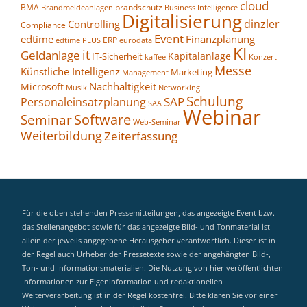
cloud
BMA
brandschutz
Business Intelligence
Brandmeldeanlagen
Digitalisierung
dinzler
Controlling
Compliance
Event
edtime
Finanzplanung
ERP
eurodata
edtime PLUS
KI
it
Geldanlage
Kapitalanlage
IT-Sicherheit
kaffee
Konzert
Messe
Künstliche Intelligenz
Marketing
Management
Nachhaltigkeit
Microsoft
Networking
Musik
Schulung
SAP
Personaleinsatzplanung
SAA
Webinar
Seminar
Software
Web-Seminar
Weiterbildung
Zeiterfassung
Für die oben stehenden Pressemitteilungen, das angezeigte Event bzw.
das Stellenangebot sowie für das angezeigte Bild- und Tonmaterial ist
allein der jeweils angegebene Herausgeber verantwortlich. Dieser ist in
der Regel auch Urheber der Pressetexte sowie der angehängten Bild-,
Ton- und Informationsmaterialien. Die Nutzung von hier veröffentlichten
Informationen zur Eigeninformation und redaktionellen
Weiterverarbeitung ist in der Regel kostenfrei. Bitte klären Sie vor einer