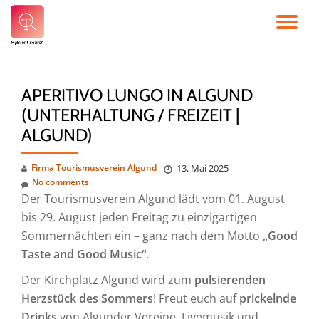
TO
Skip
to
NA
content
APERITIVO LUNGO IN ALGUND
(UNTERHALTUNG / FREIZEIT |
ALGUND)
Firma Tourismusverein Algund
13. Mai 2025
No comments
Der Tourismusverein Algund lädt vom 01. August
bis 29. August jeden Freitag zu einzigartigen
Sommernächten ein – ganz nach dem Motto
„Good
Taste and Good Music“
.
Der Kirchplatz Algund wird zum
pulsierenden
Herzstück des Sommers
! Freut euch auf
prickelnde
Drinks
von Algunder Vereine, Livemusik und