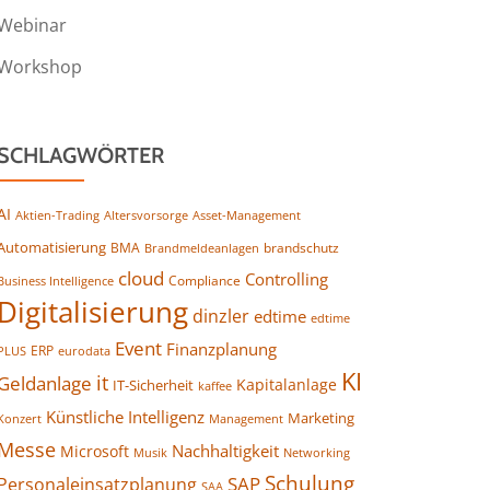
Webinar
Workshop
SCHLAGWÖRTER
AI
Altersvorsorge
Asset-Management
Aktien-Trading
Automatisierung
BMA
brandschutz
Brandmeldeanlagen
cloud
Controlling
Compliance
Business Intelligence
Digitalisierung
dinzler
edtime
edtime
Event
Finanzplanung
ERP
eurodata
PLUS
KI
it
Geldanlage
Kapitalanlage
IT-Sicherheit
kaffee
Künstliche Intelligenz
Marketing
Konzert
Management
Messe
Nachhaltigkeit
Microsoft
Networking
Musik
Schulung
SAP
Personaleinsatzplanung
SAA