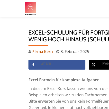
Skip
to
content
EXCEL-SCHULUNG FÜR FORTGE
WENIG HOCH HINAUS (SCHULU
Firma Kern
3. Februar 2025
Share
Twe
Excel-Formeln für komplexe Aufgaben
In diesem Excel-Kurs lassen wir uns von der I
Beispielen arbeiten wir zu den Fachthemen
Bitte erwarten Sie von uns kein Formelfeue
Gegenteil: In kleinen, gut nachvollziehbaren