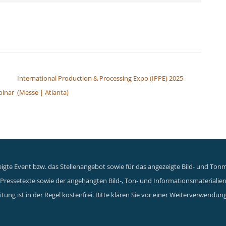
International Production & Processing Expo (IPPE) 2025
binar
(Messe | Atlanta)
gte Event bzw. das Stellenangebot sowie für das angezeigte Bild- und Tonma
er Pressetexte sowie der angehängten Bild-, Ton- und Informationsmaterialie
tung ist in der Regel kostenfrei. Bitte klären Sie vor einer Weiterverwen