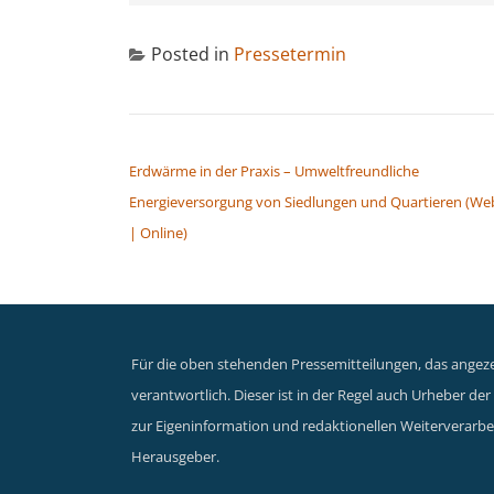
Posted in
Pressetermin
BEITRAGSNAVIGATION
Erdwärme in der Praxis – Umweltfreundliche
Energieversorgung von Siedlungen und Quartieren (We
| Online)
Für die oben stehenden Pressemitteilungen, das angezei
verantwortlich. Dieser ist in der Regel auch Urheber d
zur Eigeninformation und redaktionellen Weiterverarbei
Herausgeber.