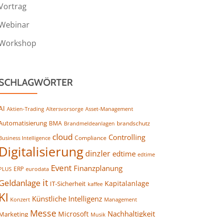
Vortrag
Webinar
Workshop
SCHLAGWÖRTER
AI
Altersvorsorge
Asset-Management
Aktien-Trading
Automatisierung
BMA
brandschutz
Brandmeldeanlagen
cloud
Controlling
Compliance
Business Intelligence
Digitalisierung
dinzler
edtime
edtime
Event
Finanzplanung
ERP
eurodata
PLUS
it
Geldanlage
Kapitalanlage
IT-Sicherheit
kaffee
KI
Künstliche Intelligenz
Konzert
Management
Messe
Nachhaltigkeit
Microsoft
Marketing
Musik