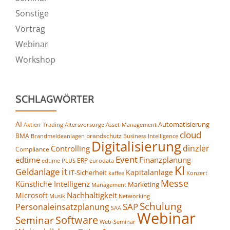
Sonstige
Vortrag
Webinar
Workshop
SCHLAGWÖRTER
AI
Automatisierung
Altersvorsorge
Asset-Management
Aktien-Trading
cloud
BMA
brandschutz
Business Intelligence
Brandmeldeanlagen
Digitalisierung
dinzler
Controlling
Compliance
Event
edtime
Finanzplanung
ERP
eurodata
edtime PLUS
KI
it
Geldanlage
Kapitalanlage
IT-Sicherheit
kaffee
Konzert
Messe
Künstliche Intelligenz
Marketing
Management
Nachhaltigkeit
Microsoft
Networking
Musik
Schulung
SAP
Personaleinsatzplanung
SAA
Webinar
Seminar
Software
Web-Seminar