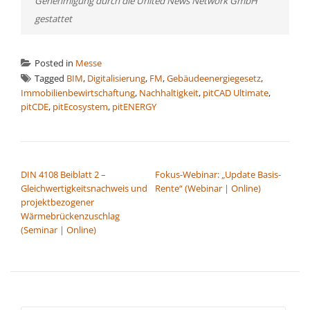
Genehmigung durch die United News Network GmbH
gestattet
Posted in
Messe
Tagged
BIM
,
Digitalisierung
,
FM
,
Gebäudeenergiegesetz
,
Immobilienbewirtschaftung
,
Nachhaltigkeit
,
pitCAD Ultimate
,
pitCDE
,
pitEcosystem
,
pitENERGY
BEITRAGSNAVIGATION
DIN 4108 Beiblatt 2 –
Fokus-Webinar: „Update Basis-
Gleichwertigkeitsnachweis und
Rente“ (Webinar | Online)
projektbezogener
Wärmebrückenzuschlag
(Seminar | Online)