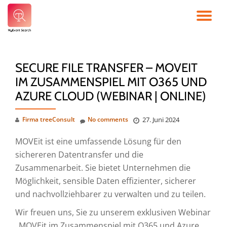
TO
Skip
to
NA
content
SECURE FILE TRANSFER – MOVEIT
IM ZUSAMMENSPIEL MIT O365 UND
AZURE CLOUD (WEBINAR | ONLINE)
Firma treeConsult
No comments
27. Juni 2024
MOVEit ist eine umfassende Lösung für den
sichereren Datentransfer und die
Zusammenarbeit. Sie bietet Unternehmen die
Möglichkeit, sensible Daten effizienter, sicherer
und nachvollziehbarer zu verwalten und zu teilen.
Wir freuen uns, Sie zu unserem exklusiven Webinar
„MOVEit im Zusammenspiel mit O365 und Azure