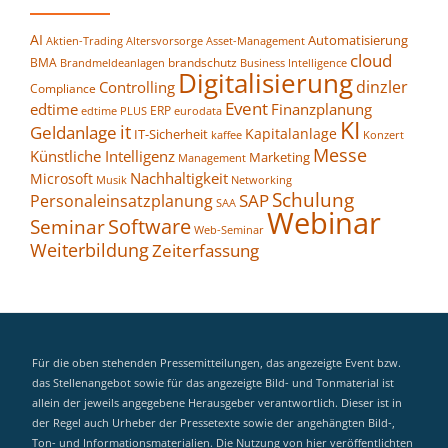
AI
Automatisierung
Altersvorsorge
Asset-Management
Aktien-Trading
cloud
BMA
brandschutz
Business Intelligence
Brandmeldeanlagen
Digitalisierung
dinzler
Controlling
Compliance
Event
edtime
Finanzplanung
ERP
eurodata
edtime PLUS
KI
it
Geldanlage
Kapitalanlage
IT-Sicherheit
kaffee
Konzert
Messe
Künstliche Intelligenz
Marketing
Management
Nachhaltigkeit
Microsoft
Networking
Musik
Schulung
SAP
Personaleinsatzplanung
SAA
Webinar
Seminar
Software
Web-Seminar
Weiterbildung
Zeiterfassung
Für die oben stehenden Pressemitteilungen, das angezeigte Event bzw.
das Stellenangebot sowie für das angezeigte Bild- und Tonmaterial ist
allein der jeweils angegebene Herausgeber verantwortlich. Dieser ist in
der Regel auch Urheber der Pressetexte sowie der angehängten Bild-,
Ton- und Informationsmaterialien. Die Nutzung von hier veröffentlichten