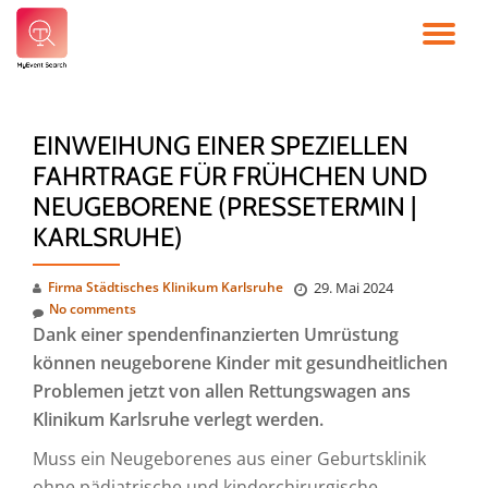
TO
Skip
to
NA
content
EINWEIHUNG EINER SPEZIELLEN
FAHRTRAGE FÜR FRÜHCHEN UND
NEUGEBORENE (PRESSETERMIN |
KARLSRUHE)
Firma Städtisches Klinikum Karlsruhe
29. Mai 2024
No comments
Dank einer spendenfinanzierten Umrüstung
können neugeborene Kinder mit gesundheitlichen
Problemen jetzt von allen Rettungswagen ans
Klinikum Karlsruhe verlegt werden.
Muss ein Neugeborenes aus einer Geburtsklinik
ohne pädiatrische und kinderchirurgische