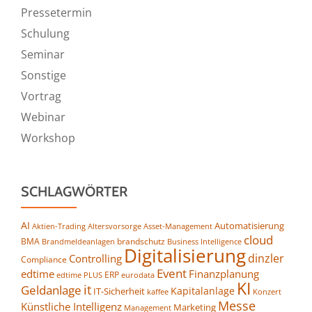
Pressetermin
Schulung
Seminar
Sonstige
Vortrag
Webinar
Workshop
SCHLAGWÖRTER
AI
Automatisierung
Altersvorsorge
Asset-Management
Aktien-Trading
cloud
BMA
brandschutz
Business Intelligence
Brandmeldeanlagen
Digitalisierung
dinzler
Controlling
Compliance
Event
edtime
Finanzplanung
ERP
eurodata
edtime PLUS
KI
it
Geldanlage
Kapitalanlage
IT-Sicherheit
kaffee
Konzert
Messe
Künstliche Intelligenz
Marketing
Management