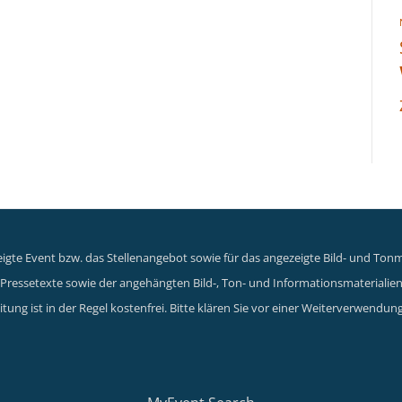
gte Event bzw. das Stellenangebot sowie für das angezeigte Bild- und Tonma
er Pressetexte sowie der angehängten Bild-, Ton- und Informationsmaterialie
tung ist in der Regel kostenfrei. Bitte klären Sie vor einer Weiterverwen