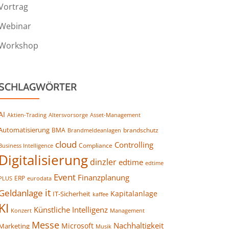
Vortrag
Webinar
Workshop
SCHLAGWÖRTER
AI
Altersvorsorge
Asset-Management
Aktien-Trading
Automatisierung
BMA
brandschutz
Brandmeldeanlagen
cloud
Controlling
Compliance
Business Intelligence
Digitalisierung
dinzler
edtime
edtime
Event
Finanzplanung
ERP
eurodata
PLUS
it
Geldanlage
Kapitalanlage
IT-Sicherheit
kaffee
KI
Künstliche Intelligenz
Konzert
Management
Messe
Nachhaltigkeit
Microsoft
Marketing
Musik