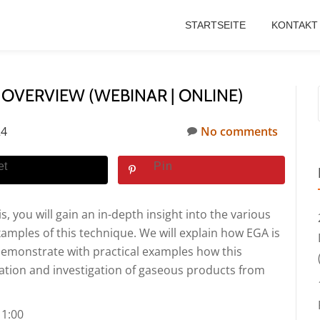
STARTSEITE
KONTAKT
 OVERVIEW (WEBINAR | ONLINE)
24
No comments
et
Pin
, you will gain an in-depth insight into the various
amples of this technique. We will explain how EGA is
d demonstrate with practical examples how this
cation and investigation of gaseous products from
11:00