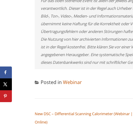
Für das oben stehende Event ist allein der jeweils
verantwortlich. Dieser ist in der Regel auch Urheb
Bild-, Ton-, Video-, Medien- und Informationsmate
übernimmt keine Haftung für die Korrektheit oder Vo
Übertragungsfehlern oder anderen Störungen haftet s
Die Nutzung von hier archivierten Informationen zu
ist in der Regel kostenfrei. Bitte klären Sie vor ei
angegebenen Herausgeber. Eine systematische Spei
dieses Datenbankwerks sind nur mit schriftlicher
Posted in
Webinar
BEITRAGSNAVIGATION
New DSC – Differential Scanning Calorimeter (Webinar |
Online)