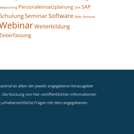
SAP
Personaleinsatzplanung
Networking
SAA
Seminar
Software
Schulung
Web-Seminar
Webinar
Weiterbildung
Zeiterfassung
terial ist allein der jeweils angegebene Herausgeber
n. Die Nutzung von hier veröffentlichten Informationen
dung urheberrechtliche Fragen mit dem angegebenen