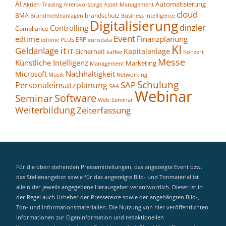
AI
Automatisierung
Altersvorsorge
Asset-Management
Aktien-Trading
cloud
BMA
brandschutz
Business Intelligence
Brandmeldeanlagen
Digitalisierung
dinzler
Controlling
Compliance
Event
edtime
Finanzplanung
ERP
eurodata
edtime PLUS
KI
it
Geldanlage
Kapitalanlage
IT-Sicherheit
kaffee
Konzert
Messe
Künstliche Intelligenz
Marketing
Management
Nachhaltigkeit
Microsoft
Networking
Musik
Schulung
SAP
Personaleinsatzplanung
SAA
Webinar
Seminar
Software
Web-Seminar
Weiterbildung
Zeiterfassung
Für die oben stehenden Pressemitteilungen, das angezeigte Event bzw.
das Stellenangebot sowie für das angezeigte Bild- und Tonmaterial ist
allein der jeweils angegebene Herausgeber verantwortlich. Dieser ist in
der Regel auch Urheber der Pressetexte sowie der angehängten Bild-,
Ton- und Informationsmaterialien. Die Nutzung von hier veröffentlichten
Informationen zur Eigeninformation und redaktionellen