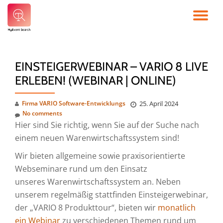
TO
Skip
to
NA
content
EINSTEIGERWEBINAR – VARIO 8 LIVE
ERLEBEN! (WEBINAR | ONLINE)
Firma VARIO Software-Entwicklungs
25. April 2024
No comments
Hier sind Sie richtig, wenn Sie auf der Suche nach
einem neuen Warenwirtschaftssystem sind!
Wir bieten allgemeine sowie praxisorientierte
Webseminare rund um den Einsatz
unseres Warenwirtschaftssystem an. Neben
unserem regelmäßig stattfinden Einsteigerwebinar,
der „VARIO 8 Produkttour“, bieten wir
monatlich
ein Webinar
zu verschiedenen Themen rund um