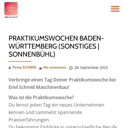
TO
Skip
to
NA
content
PRAKTIKUMSWOCHEN BADEN-
WÜRTTEMBERG (SONSTIGES |
SONNENBÜHL)
Firma SCHMID
No comments
28. September 2023
Verbringe einen Tag Deiner Praktikumswoche bei
Emil Schmid Maschinenbau!
Was ist die Praktikumswoche?
Du lernst jeden Tag ein neues Unternehmen
kennen und sammelst spannende
Praxiserfahrungen.
Du bekommst Einblicke in unterschiedliche Berufe