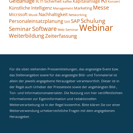
KI
it
Geldanlage
Kapitalanlage
IT-Sicherheit
kaffee
Konzert
Messe
Künstliche Intelligenz
Marketing
Management
Nachhaltigkeit
Microsoft
Networking
Musik
Schulung
SAP
Personaleinsatzplanung
SAA
Webinar
Seminar
Software
Web-Seminar
Weiterbildung
Zeiterfassung
Für die oben stehenden Pressemitteilungen, das angezeigte Event bzw.
das Stellenangebot sowie für das angezeigte Bild- und Tonmaterial ist
allein der jeweils angegebene Herausgeber verantwortlich. Dieser ist in
der Regel auch Urheber der Pressetexte sowie der angehängten Bild-,
Ton- und Informationsmaterialien. Die Nutzung von hier veröffentlichten
Informationen zur Eigeninformation und redaktionellen
Weiterverarbeitung ist in der Regel kostenfrei. Bitte klären Sie vor einer
Weiterverwendung urheberrechtliche Fragen mit dem angegebenen
Herausgeber.