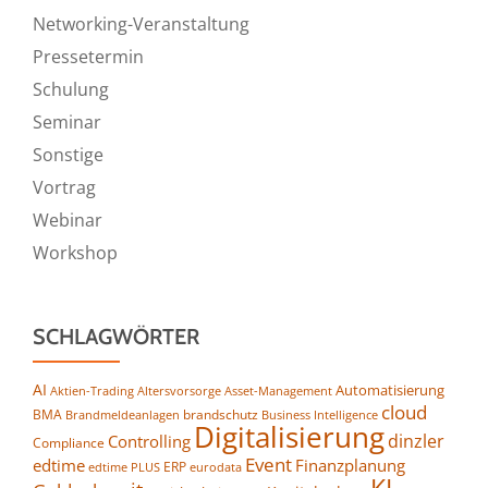
Networking-Veranstaltung
Pressetermin
Schulung
Seminar
Sonstige
Vortrag
Webinar
Workshop
SCHLAGWÖRTER
AI
Automatisierung
Altersvorsorge
Asset-Management
Aktien-Trading
cloud
BMA
brandschutz
Business Intelligence
Brandmeldeanlagen
Digitalisierung
dinzler
Controlling
Compliance
Event
edtime
Finanzplanung
ERP
eurodata
edtime PLUS