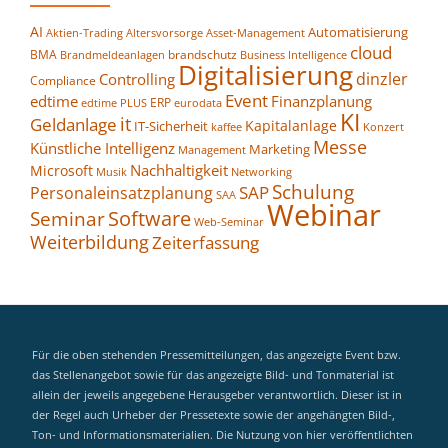
AI
Automatisierung
Altersvorsorge
Asset-Management
Aktien-Trading
cloud
BMA
brandschutz
Business Intelligence
Brandmeldeanlagen
Digitalisierung
dinzler
Controlling
Compliance
Event
edtime
Finanzplanung
ERP
eurodata
edtime PLUS
KI
it
Geldanlage
Kapitalanlage
IT-Sicherheit
kaffee
Konzert
Messe
Künstliche Intelligenz
Marketing
Management
Nachhaltigkeit
Microsoft
Networking
Musik
Schulung
SAP
Personaleinsatzplanung
SAA
Webinar
Seminar
Software
Web-Seminar
Weiterbildung
Zeiterfassung
Für die oben stehenden Pressemitteilungen, das angezeigte Event bzw.
das Stellenangebot sowie für das angezeigte Bild- und Tonmaterial ist
allein der jeweils angegebene Herausgeber verantwortlich. Dieser ist in
der Regel auch Urheber der Pressetexte sowie der angehängten Bild-,
Ton- und Informationsmaterialien. Die Nutzung von hier veröffentlichten