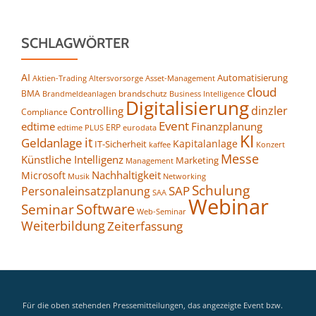
SCHLAGWÖRTER
AI
Automatisierung
Altersvorsorge
Asset-Management
Aktien-Trading
cloud
BMA
brandschutz
Business Intelligence
Brandmeldeanlagen
Digitalisierung
dinzler
Controlling
Compliance
Event
edtime
Finanzplanung
ERP
eurodata
edtime PLUS
KI
it
Geldanlage
Kapitalanlage
IT-Sicherheit
kaffee
Konzert
Messe
Künstliche Intelligenz
Marketing
Management
Nachhaltigkeit
Microsoft
Networking
Musik
Schulung
SAP
Personaleinsatzplanung
SAA
Webinar
Seminar
Software
Web-Seminar
Weiterbildung
Zeiterfassung
Für die oben stehenden Pressemitteilungen, das angezeigte Event bzw.