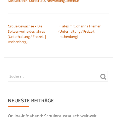
Messtechnik
,
Konferenz
,
Networking
,
Seminar
BEITRAGSNAVIGATION
Große Gewächse – Die
Pilates mit Johanna Hiemer
Spitzenweine des Jahres
(Unterhaltung / Freizeit |
(Unterhaltung / Freizeit |
Irschenberg)
Irschenberg)
NEUESTE BEITRÄGE
Online-Infoabend: Schüleraustausch weltweit