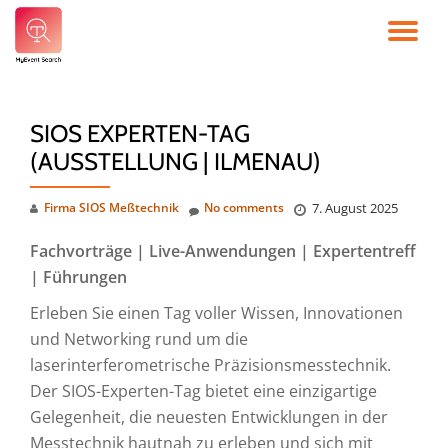
TO
Skip
to
NA
content
SIOS EXPERTEN-TAG
(AUSSTELLUNG | ILMENAU)
Firma SIOS Meßtechnik
No comments
7. August 2025
Fachvorträge | Live-Anwendungen | Expertentreff
| Führungen
Erleben Sie einen Tag voller Wissen, Innovationen
und Networking rund um die
laserinterferometrische Präzisionsmesstechnik.
Der SIOS-Experten-Tag bietet eine einzigartige
Gelegenheit, die neuesten Entwicklungen in der
Messtechnik hautnah zu erleben und sich mit